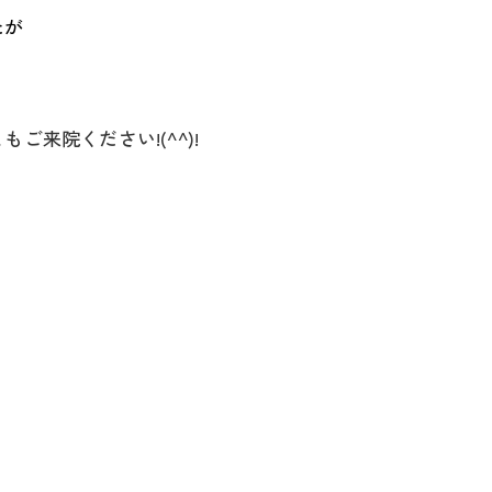
たが
来院ください!(^^)!