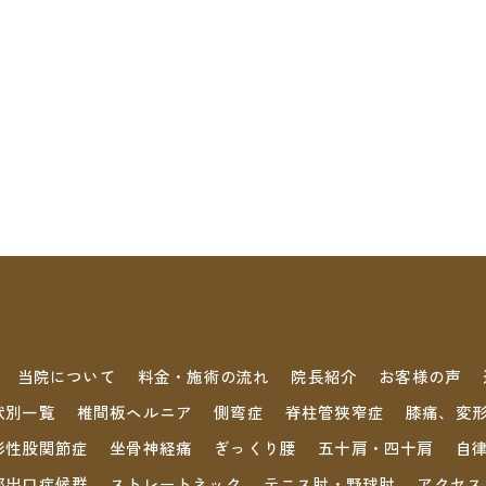
当院について
料金・施術の流れ
院長紹介
お客様の声
状別一覧
椎間板ヘルニア
側弯症
脊柱管狭窄症
膝痛、変
形性股関節症
坐骨神経痛
ぎっくり腰
五十肩・四十肩
自
郭出口症候群
ストレートネック
テニス肘・野球肘
アクセス