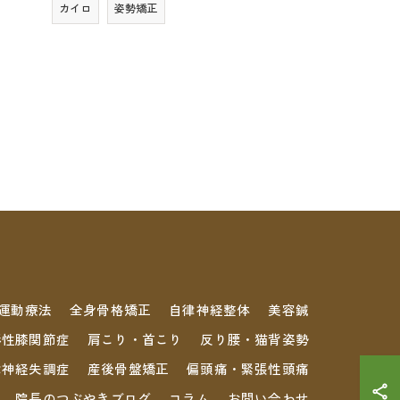
カイロ
姿勢矯正
運動療法
全身骨格矯正
自律神経整体
美容鍼
形性膝関節症
肩こり・首こり
反り腰・猫背姿勢
律神経失調症
産後骨盤矯正
偏頭痛・緊張性頭痛
院長のつぶやきブログ
コラム
お問い合わせ