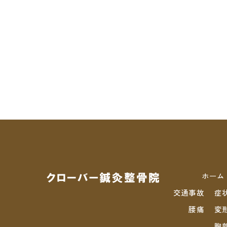
ホーム
交通事故
症
腰痛
変
胸