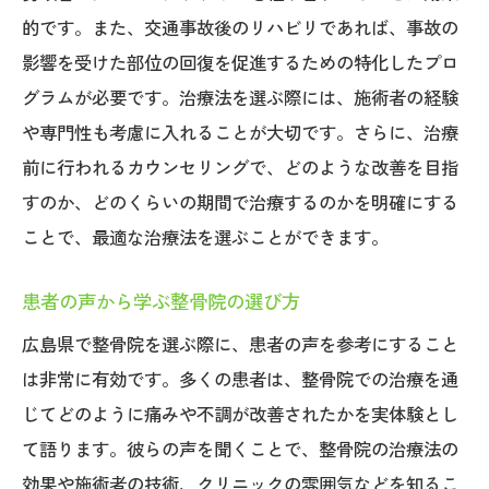
治療法の選択とその影響
的です。また、交通事故後のリハビリであれば、事故の
影響を受けた部位の回復を促進するための特化したプロ
広島県での治療法のトレンド
グラムが必要です。治療法を選ぶ際には、施術者の経験
治療法選びの注意点
や専門性も考慮に入れることが大切です。さらに、治療
治療法の違いとその効果
前に行われるカウンセリングで、どのような改善を目指
整骨院の治療法に関するFAQ
すのか、どのくらいの期間で治療するのかを明確にする
広島県の整骨院で知っておきたい効果的な治療
ことで、最適な治療法を選ぶことができます。
法とは
広島県での治療法の歴史と背景
患者の声から学ぶ整骨院の選び方
効果的な治療法の条件とは
広島県で整骨院を選ぶ際に、患者の声を参考にすること
治療法の選択における最新情報
は非常に有効です。多くの患者は、整骨院での治療を通
地域で人気の高い治療法
じてどのように痛みや不調が改善されたかを実体験とし
て語ります。彼らの声を聞くことで、整骨院の治療法の
整骨院での治療法の進化
効果や施術者の技術、クリニックの雰囲気などを知るこ