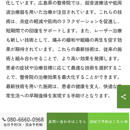
化しています。広島県の整骨院では、超音波療法や低周
波治療器を用いた治療が注目されています。これらの技
術は、炎症の軽減や筋肉のリラクゼーションを促進し、
短期間での回復をサポートします。また、レーザー治療
も新しい技術として、痛みの緩和や組織の再生を促す効
果が期待されています。これらの最新技術は、従来の施
術と組み合わせることで、より高い効果を発揮します。
患者の症状や治療目標に応じて最適な技術を選択するこ
とで、整骨院の治療効果を最大化することができます。
最新技術を用いた施術は、患者の健康を支え、快適な日
常生活への早期復帰を実現する手助けとなります。
080-6660-0968
広島県で整骨院を選ぶ際の治療法に
お問い合わせはこちら
LINEで予約はこちら
当日予約OK・完全予約制