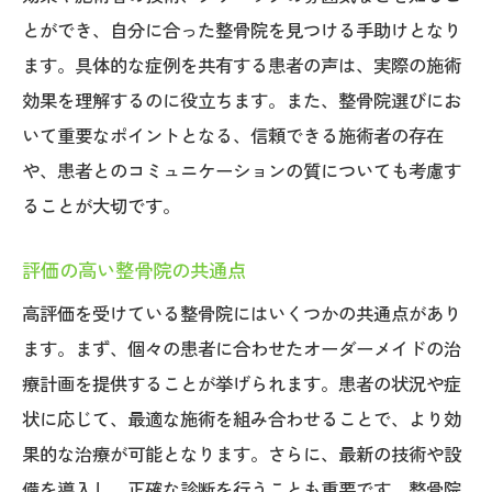
未来の治療法に関する展望
とができ、自分に合った整骨院を見つける手助けとなり
このような思いをしたことはありませんか？
ます。具体的な症例を共有する患者の声は、実際の施術
こんな方は当院がお役にたてます
効果を理解するのに役立ちます。また、整骨院選びにお
当院ではお役に立てない方
いて重要なポイントとなる、信頼できる施術者の存在
当院が選ばれる理由
や、患者とのコミュニケーションの質についても考慮す
鍛えて、ゆるめてボキボキしない矯正をす
ることが大切です。
る歪み専門院
評価の高い整骨院の共通点
高評価を受けている整骨院にはいくつかの共通点があり
ます。まず、個々の患者に合わせたオーダーメイドの治
療計画を提供することが挙げられます。患者の状況や症
状に応じて、最適な施術を組み合わせることで、より効
果的な治療が可能となります。さらに、最新の技術や設
備を導入し、正確な診断を行うことも重要です。整骨院