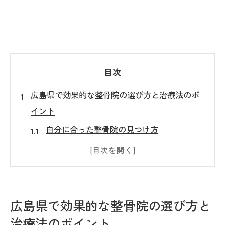
目次
広島県で効果的な整骨院の選び方と治療法のポ
イント
自分に合った整骨院の見つけ方
治療法選びの重要性とその基準
患者の声から学ぶ整骨院の選び方
評価の高い整骨院の共通点
整骨院選びでチェックすべき治療内容
広島県で効果的な整骨院の選び方と
広島県での整骨院の選び方に役立つ情報
治療法のポイント