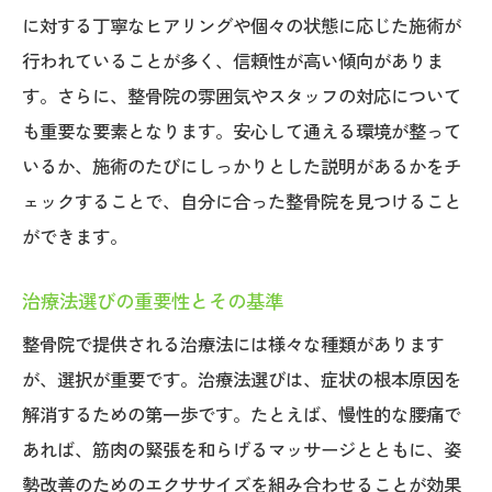
再発防止を考慮した施術プラン
に対する丁寧なヒアリングや個々の状態に応じた施術が
痛みを予防するためのアフターケア
行われていることが多く、信頼性が高い傾向がありま
広島県の整骨院で実践する効果的な治療法の紹
す。さらに、整骨院の雰囲気やスタッフの対応について
介
も重要な要素となります。安心して通える環境が整って
整骨院で行われる主な治療法
いるか、施術のたびにしっかりとした説明があるかをチ
ェックすることで、自分に合った整骨院を見つけること
効果が実証された治療法の特徴
ができます。
広島県の整骨院で人気の施術
治療法選択の際のアドバイス
治療法選びの重要性とその基準
患者に合わせた治療法の組み合わせ
整骨院で提供される治療法には様々な種類があります
最新の施術技術とその効果
が、選択が重要です。治療法選びは、症状の根本原因を
広島県で整骨院を選ぶ際の治療法に関する重要
解消するための第一歩です。たとえば、慢性的な腰痛で
なポイント
あれば、筋肉の緊張を和らげるマッサージとともに、姿
自分に適した治療法の選び方
勢改善のためのエクササイズを組み合わせることが効果