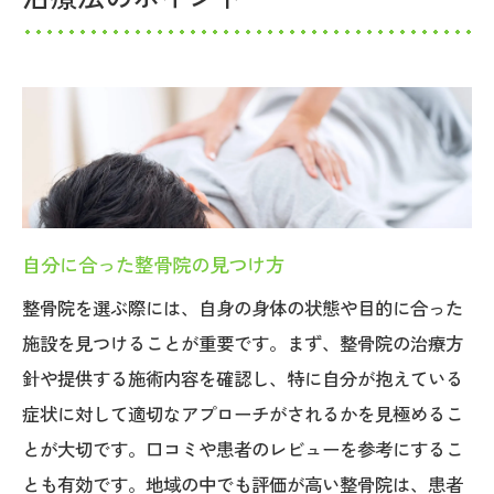
整骨院の治療法が広島県で選ばれる理由
広島県の特有な治療ニーズ
整骨院が提供する多様な治療法
地域密着型整骨院の魅力
効果的な治療法がもたらす信頼性
広島県での整骨院の社会的役割
自分に合った整骨院の見つけ方
地域住民からの支持を得る理由
痛みを根本から改善する広島県の整骨院治療法
整骨院を選ぶ際には、自身の身体の状態や目的に合った
施設を見つけることが重要です。まず、整骨院の治療方
痛みの原因を突き止める診断方法
針や提供する施術内容を確認し、特に自分が抱えている
根本改善を目指す施術の流れ
症状に対して適切なアプローチがされるかを見極めるこ
整骨院での効果的なリハビリテーション
とが大切です。口コミや患者のレビューを参考にするこ
患者に寄り添うカスタマイズ治療法
とも有効です。地域の中でも評価が高い整骨院は、患者