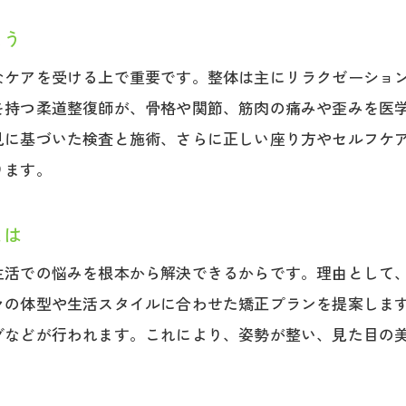
整体と整骨院の座り方指導の違いを解説
よう
整骨院で実践できる座り方セルフケア法
なケアを受ける上で重要です。整体は主にリラクゼーショ
姿勢改善で腰痛を和らげる福山市の整骨院
を持つ柔道整復師が、骨格や関節、筋肉の痛みや歪みを医
整骨院で学ぶ姿勢改善と腰痛軽減の実践法
見に基づいた検査と施術、さらに正しい座り方やセルフケ
福山市の女性に人気の姿勢改善整骨院とは
ります。
整骨院による腰痛軽減と姿勢指導の重要性
整骨院で受ける姿勢矯正とセルフケアの提案
とは
整骨院で体感できる腰痛緩和のポイント
生活での悩みを根本から解決できるからです。理由として
広島県福山市の整骨院で腰痛ケアを実践
々の体型や生活スタイルに合わせた矯正プランを提案しま
整骨院で実践する腰痛ケアと姿勢改善の方法
グなどが行われます。これにより、姿勢が整い、見た目の
福山市の整骨院で受ける腰痛ケアの流れを紹介
女性向け整骨院の腰痛ケアサポート内容