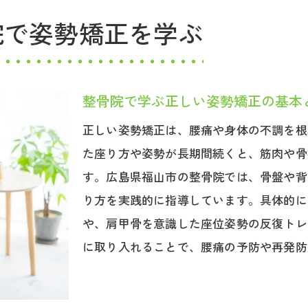
整体と整骨院の姿勢矯正法を比較するポイント
院で姿勢矯正を学ぶ
腰痛を改善する福山市の整骨院の方法
整骨院で実践できる腰痛改善の施術法を紹介
福山市の整骨院で選ばれる腰痛対策とは
整骨院で学ぶ正しい姿勢矯正の基本
女性にもおすすめの整骨院腰痛アプローチ法
正しい姿勢矯正は、腰痛や身体の不調を根
整骨院で受けられる腰痛ケアの特徴を解説
た座り方や姿勢が長期間続くと、筋肉や骨
整体との違いを知る整骨院の腰痛改善法
す。広島県福山市の整骨院では、骨盤や背
福山市の整骨院で腰痛対策の座り方を習得
り方を実践的に指導しています。具体的に
整骨院で学ぶ腰痛対策の正しい座り方のコツ
や、肩甲骨を意識した座位姿勢の反復トレ
女性に役立つ整骨院の座り方指導の内容とは
に取り入れることで、腰痛の予防や再発防
福山市の整骨院で受ける姿勢改善サポート術
整骨院の専門家が教える座り方のポイント