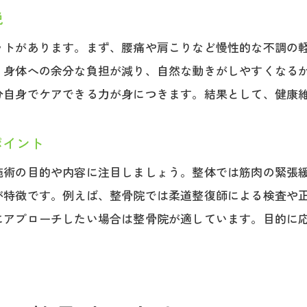
説
整骨院で学ぶ腰痛改善のセルフケアポイント
整体と整骨院で異なる腰痛ケアの特徴を解説
ットがあります。まず、腰痛や肩こりなど慢性的な不調の
整骨院で取り入れたい日常の腰痛ケア習慣
、身体への余分な負担が減り、自然な動きがしやすくなる
分自身でケアできる力が身につきます。結果として、健康
～腰痛・肩こり・自律神経症状に特化～
腰痛・肩こり・腰痛【クローバー鍼灸整骨院】
ポイント
施術の目的や内容に注目しましょう。整体では筋肉の緊張
が特徴です。例えば、整骨院では柔道整復師による検査や
にアプローチしたい場合は整骨院が適しています。目的に