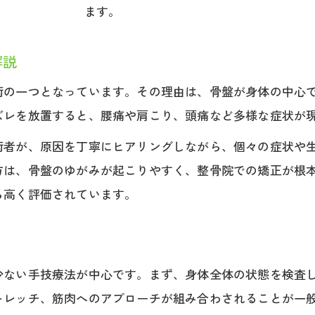
整骨院が提案する不調改善の骨盤矯正法
ます。
骨盤矯正で整骨院がアプローチする不調
解説
整骨院の骨盤矯正で期待できる体調変化
整骨院で相談できる身体の不調と骨盤矯正
術の一つとなっています。その理由は、骨盤が身体の中心
ズレを放置すると、腰痛や肩こり、頭痛など多様な症状が
骨盤矯正で整骨院が解決する体の悩み
術者が、原因を丁寧にヒアリングしながら、個々の症状や
方は、骨盤のゆがみが起こりやすく、整骨院での矯正が根
ら高く評価されています。
少ない手技療法が中心です。まず、身体全体の状態を検査
トレッチ、筋肉へのアプローチが組み合わされることが一