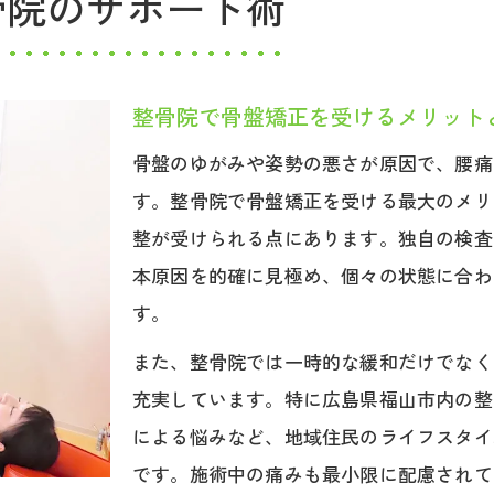
骨院のサポート術
産後の骨盤矯正は整骨院でサポート可能
整骨院で受ける産後ケアの骨盤矯正方法
産後ケアに整骨院が選ばれる理由と特徴
整骨院で骨盤矯正を受けるメリット
整骨院の骨盤矯正で産後の回復を促進
骨盤のゆがみや姿勢の悪さが原因で、腰痛
産後骨盤矯正の流れを整骨院で体験する
す。整骨院で骨盤矯正を受ける最大のメリ
骨盤矯正ストレッチを効果的に続けるコツ
整が受けられる点にあります。独自の検査
整骨院が提案するストレッチ継続の秘訣
本原因を的確に見極め、個々の状態に合わ
骨盤矯正ストレッチの正しい頻度と方法
す。
整骨院で教わる継続しやすいストレッチ
また、整骨院では一時的な緩和だけでなく
ストレッチ効果を整骨院で最大化する方法
充実しています。特に広島県福山市内の整
整骨院のサポートで骨盤矯正を習慣化
による悩みなど、地域住民のライフスタイ
身体の不調改善に整骨院の骨盤サポートを
です。施術中の痛みも最小限に配慮されて